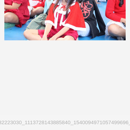
82223030_1113728143885840_1540094971057499696